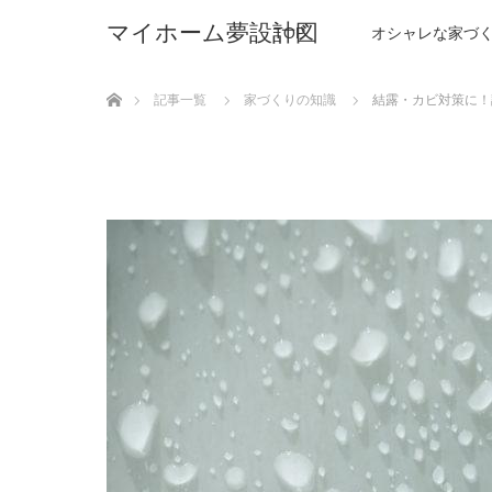
マイホーム夢設計図
TOP
オシャレな家づ
ホーム
記事一覧
家づくりの知識
結露・カビ対策に！