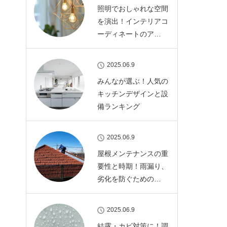
照明でおしゃれな空間
を演出！インテリアコ
ーディネートのア…
2025.06.9
みんなが選ぶ！人気の
キッチンデザインと設
備ランキング
2025.06.9
屋根メンテナンスの重
要性と時期！雨漏り、
劣化を防ぐための…
2025.06.9
結露・カビ対策に！調